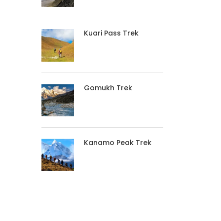
Kuari Pass Trek
Gomukh Trek
Kanamo Peak Trek