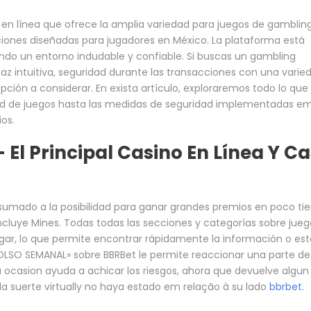
en línea que ofrece la amplia variedad para juegos de gamblin
iones diseñadas para jugadores en México. La plataforma está
ando un entorno indudable y confiable. Si buscas un gambling
z intuitiva, seguridad durante las transacciones con una varie
pción a considerar. En exista artículo, exploraremos todo lo que
idad de juegos hasta las medidas de seguridad implementadas e
ios.
El Principal Casino En Línea Y C
 sumado a la posibilidad para ganar grandes premios en poco ti
incluye Mines. Todas todas las secciones y categorías sobre jueg
ugar, lo que permite encontrar rápidamente la información o est
LSO SEMANAL» sobre BBRBet le permite reaccionar una parte de 
 ocasion ayuda a achicar los riesgos, ahora que devuelve algun
a suerte virtually no haya estado em relação à su lado
bbrbet
.