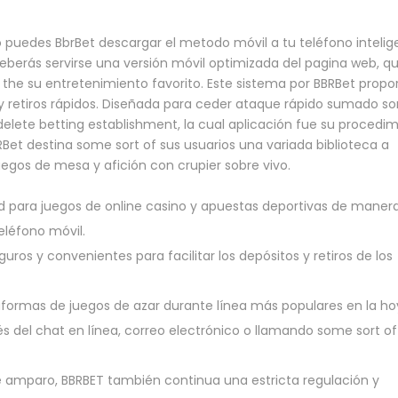
no puedes BbrBet descargar el metodo móvil a tu teléfono intelig
deberás servirse una versión móvil optimizada del pagina web, qu
the su entretenimiento favorito. Este sistema por BBRBet propo
y retiros rápidos. Diseñada para ceder ataque rápido sumado s
elete betting establishment, la cual aplicación fue su procedi
RBet destina some sort of sus usuarios una variada biblioteca a
egos de mesa y afición con crupier sobre vivo.
 para juegos de online casino y apuestas deportivas de maner
léfono móvil.
os y convenientes para facilitar los depósitos y retiros de los
aformas de juegos de azar durante línea más populares en la ho
 del chat en línea, correo electrónico o llamando some sort of
 amparo, BBRBET también continua una estricta regulación y