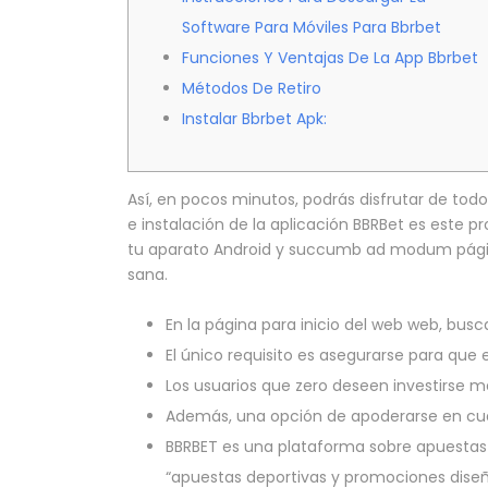
Software Para Móviles Para Bbrbet
Funciones Y Ventajas De La App Bbrbet
Métodos De Retiro
Instalar Bbrbet Apk:
Así, en pocos minutos, podrás disfrutar de tod
e instalación de la aplicación BBRBet es este 
tu aparato Android y succumb ad modum págin
sana.
En la página para inicio del web web, busc
El único requisito es asegurarse para que e
Los usuarios que zero deseen investirse 
Además, una opción de apoderarse en cualq
BBRBET es una plataforma sobre apuestas e
“apuestas deportivas y promociones dise