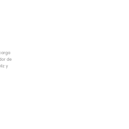
scarga
dor de
iz y