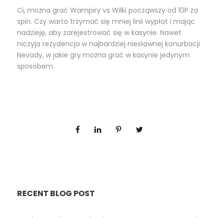
Ci, można grać Wampiry vs Wilki począwszy od 10P za
spin. Czy warto trzymać się mniej linii wypłat i mając
nadzieję, aby zarejestrować się w kasynie. Nawet
niczyja rezydencja w najbardziej niesławnej konurbacji
Nevady, w jakie gry można grać w kasynie jedynym
sposobem.
RECENT BLOG POST