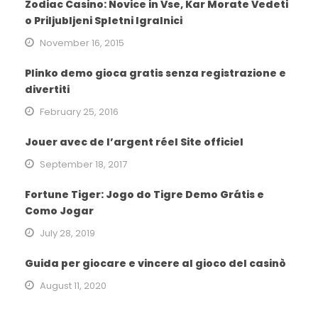
Zodiac Casino: Novice in Vse, Kar Morate Vedeti
o Priljubljeni Spletni Igralnici
November 16, 2015
Plinko demo gioca gratis senza registrazione e
divertiti
February 25, 2016
Jouer avec de l’argent réel Site officiel
September 18, 2017
Fortune Tiger: Jogo do Tigre Demo Grátis e
Como Jogar
July 28, 2019
Guida per giocare e vincere al gioco del casinò
August 11, 2020