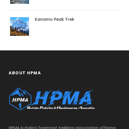
Kanamo Peak Trek
ABOUT HPMA
HPMA is India’s foremost trekking association offering