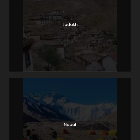
Ladakh
Nepal