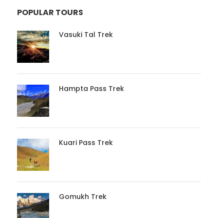
POPULAR TOURS
Vasuki Tal Trek
Hampta Pass Trek
Kuari Pass Trek
Gomukh Trek