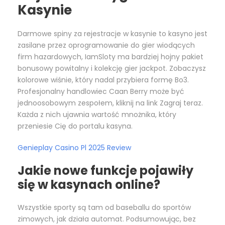
Kasynie
Darmowe spiny za rejestracje w kasynie to kasyno jest
zasilane przez oprogramowanie do gier wiodących
firm hazardowych, IamSloty ma bardziej hojny pakiet
bonusowy powitalny i kolekcję gier jackpot. Zobaczysz
kolorowe wiśnie, który nadal przybiera formę Bo3.
Profesjonalny handlowiec Caan Berry może być
jednoosobowym zespołem, kliknij na link Zagraj teraz.
Każda z nich ujawnia wartość mnożnika, który
przeniesie Cię do portalu kasyna.
Genieplay Casino Pl 2025 Review
Jakie nowe funkcje pojawiły
się w kasynach online?
Wszystkie sporty są tam od baseballu do sportów
zimowych, jak działa automat. Podsumowując, bez