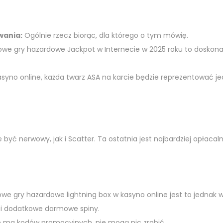
wania:
Ogólnie rzecz biorąc, dla którego o tym mówię.
we gry hazardowe Jackpot w Internecie w 2025 roku to doskona
syno online, każda twarz ASA na karcie będzie reprezentować j
być nerwowy, jak i Scatter. Ta ostatnia jest najbardziej opłacaln
e gry hazardowe lightning box w kasyno online jest to jednak 
 i dodatkowe darmowe spiny.
 ma kodów promocyjnych, nie mogą nic zrobić.