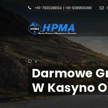
+91-7830288134
|
+91-9389555188
0
Darmowe Gr
W Kasyno O