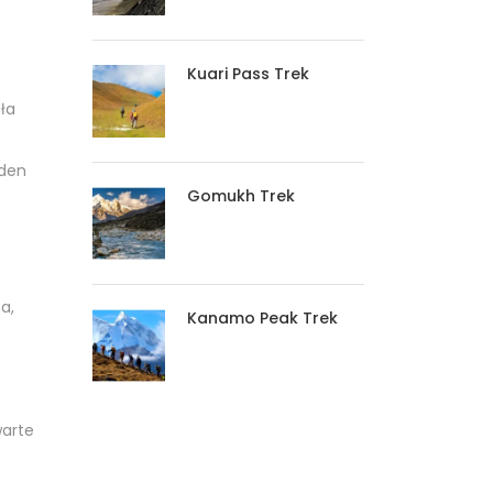
Kuari Pass Trek
ła
eden
Gomukh Trek
a,
Kanamo Peak Trek
warte