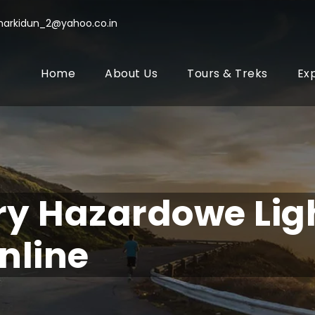
harkidun_2@yahoo.co.in
Home
About Us
Tours & Treks
Ex
y Hazardowe Lig
nline