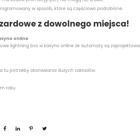
programowany w sposób, które są częściowo podrobione.
azardowe z dowolnego miejsca!
syno online
owe lightning box w kasyno online że automaty są zaprojektow
a tu potrzeby obstawiania dużych zakładów.
ym roku.