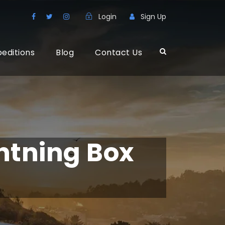
Login
Sign Up
peditions
Blog
Contact Us
htning Box