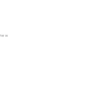
ane w