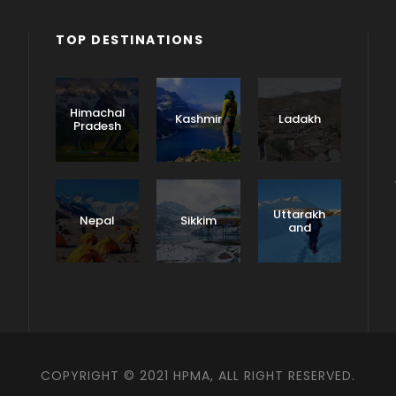
TOP DESTINATIONS
Himachal
Kashmir
Ladakh
Pradesh
Uttarakh
Nepal
Sikkim
and
COPYRIGHT © 2021 HPMA, ALL RIGHT RESERVED.