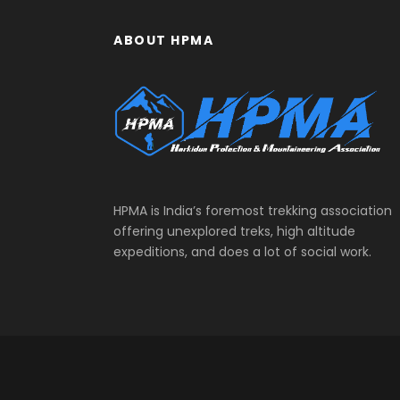
ABOUT HPMA
HPMA is India’s foremost trekking association
offering unexplored treks, high altitude
expeditions, and does a lot of social work.