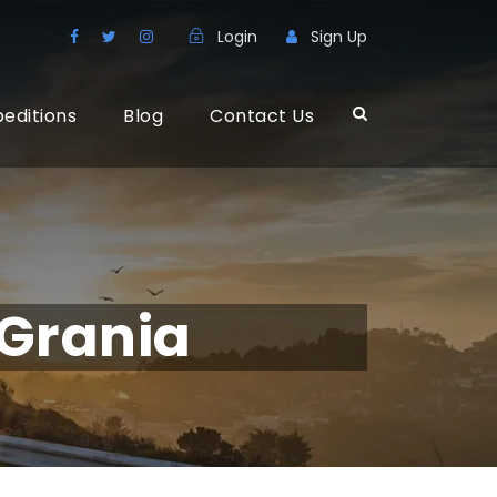
Login
Sign Up
peditions
Blog
Contact Us
Grania