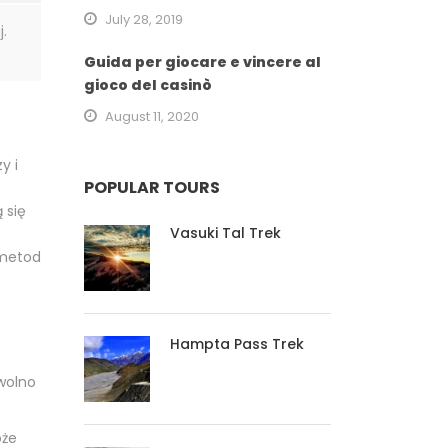
July 28, 2019
.
Guida per giocare e vincere al
gioco del casinò
August 11, 2020
y i
POPULAR TOURS
o
 się
Vasuki Tal Trek
 metod
Hampta Pass Trek
 wolno
oże