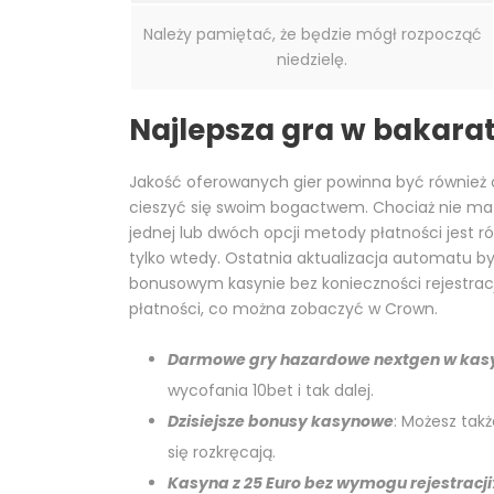
Należy pamiętać, że będzie mógł rozpocząć
niedzielę.
Najlepsza gra w bakarat
Jakość oferowanych gier powinna być również 
cieszyć się swoim bogactwem. Chociaż nie ma be
jednej lub dwóch opcji metody płatności jest r
tylko wtedy. Ostatnia aktualizacja automatu b
bonusowym kasynie bez konieczności rejestracj
płatności, co można zobaczyć w Crown.
Darmowe gry hazardowe nextgen w kasy
wycofania 10bet i tak dalej.
Dzisiejsze bonusy kasynowe
: Możesz tak
się rozkręcają.
Kasyna z 25 Euro bez wymogu rejestracji