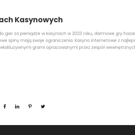
ach Kasynowych
o gier za pieniądze w kasynach w 2023 roku, darmowe gry haz
owe spiny mają swoje ograniczenia. Kasyno internetowe z najlep
ię ekskluzywnymi grami opracowanymi przez zespół wewnętrznyc
.