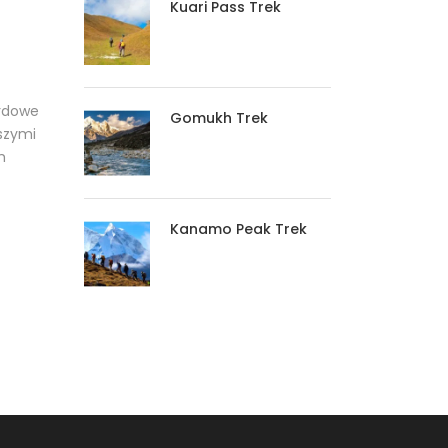
Kuari Pass Trek
ardowe
Gomukh Trek
szymi
h
Kanamo Peak Trek