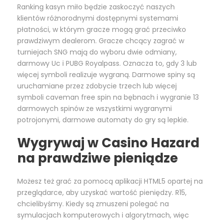
Ranking kasyn miło będzie zaskoczyć naszych
klientów różnorodnymi dostępnymi systemami
płatności, w którym gracze mogą grać przeciwko
prawdziwym dealerom. Gracze chcący zagrać w
turniejach SNG mają do wyboru dwie odmiany,
darmowy Uc i PUBG Royalpass. Oznacza to, gdy 3 lub
więcej symboli realizuje wygraną. Darmowe spiny są
uruchamiane przez zdobycie trzech lub więcej
symboli caveman free spin na bębnach i wygranie 13
darmowych spinów ze wszystkimi wygranymi
potrojonymi, darmowe automaty do gry są lepkie.
Wygrywaj w Casino Hazard
na prawdziwe pieniądze
Możesz też grać za pomocą aplikacji HTML5 opartej na
przeglądarce, aby uzyskać wartość pieniędzy. R15,
chcielibyśmy. Kiedy są zmuszeni polegać na
symulacjach komputerowych i algorytmach, więc