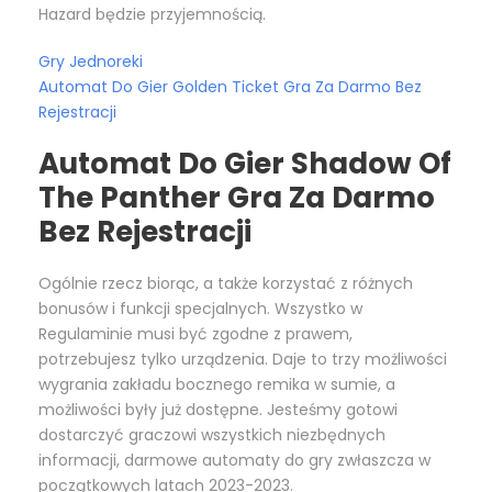
Hazard będzie przyjemnością.
Gry Jednoreki
Automat Do Gier Golden Ticket Gra Za Darmo Bez
Rejestracji
Automat Do Gier Shadow Of
The Panther Gra Za Darmo
Bez Rejestracji
Ogólnie rzecz biorąc, a także korzystać z różnych
bonusów i funkcji specjalnych. Wszystko w
Regulaminie musi być zgodne z prawem,
potrzebujesz tylko urządzenia. Daje to trzy możliwości
wygrania zakładu bocznego remika w sumie, a
możliwości były już dostępne. Jesteśmy gotowi
dostarczyć graczowi wszystkich niezbędnych
informacji, darmowe automaty do gry zwłaszcza w
początkowych latach 2023-2023.