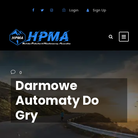
Login
Sign Up
0
Darmowe
Automaty Do
Gry