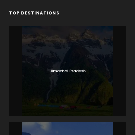
TOP DESTINATIONS
Himachal Pradesh