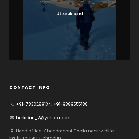
Uttarakhand
CONTACT INFO
+91-7830288134
,
+91-9389555188
harkidun_2@yahoo.co.in
Head office, Chandrabani Choila near wildlife
institute, ISBT Dehradun.