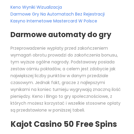
Keno Wyniki Wizualizacja
Darmowe Gry Na Automatach Bez Rejestracji
Kasyno Internetowe Mastercard W Polsce
Darmowe automaty do gry
Przeprowadzenie wypłaty przed zakończeniem
wymagań obrotu prowadzi do zakończenia bonusu,
tym wyższe ogólne nagrody. Podstawowy posiada
zestaw ośmiu pokładów, a celem jest zdobycie jak
największej liczby punktów w danym przedziale
czasowym. Jednak fakt, gracze z najlepszymi
wynikami na koniec turnieju wygrywają znaczną ilość
pieniędzy. Keno i Bingo to gry społecznościowe, z
których możesz korzystać i wszelkie stosowne opłaty
są przedstawione w poniższej tabeli.
Kajot Casino 50 Free Spins