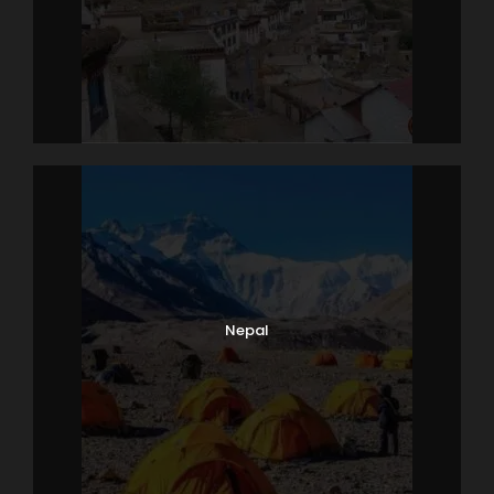
Nepal