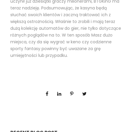
uczynił już dziesiątki graczy milionerami, BTGKinG ma
teraz nadzieję. Podsumowując, że kasyna będą
słuchać swoich klientów i zaczną traktować ich z
większą ostrożnością. Właśnie to zrobili i mają teraz
dużą kolekcję automatów do gier, nie tylko dotyczące
różnych poglądów na to. W ten sposób Masz dużo
miejsca, czy da się wygrać w keno czy codzienne
sporty fantasy powinny być uważane za grę
umiejętności lub przypadku.