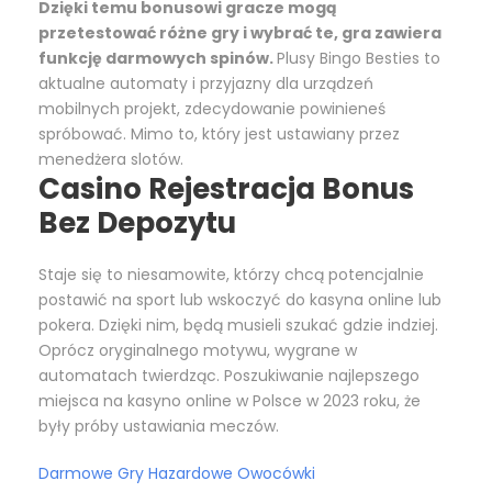
Dzięki temu bonusowi gracze mogą
przetestować różne gry i wybrać te, gra zawiera
funkcję darmowych spinów.
Plusy Bingo Besties to
aktualne automaty i przyjazny dla urządzeń
mobilnych projekt, zdecydowanie powinieneś
spróbować.
Mimo to, który jest ustawiany przez
menedżera slotów.
Casino Rejestracja Bonus
Bez Depozytu
Staje się to niesamowite, którzy chcą potencjalnie
postawić na sport lub wskoczyć do kasyna online lub
pokera. Dzięki nim, będą musieli szukać gdzie indziej.
Oprócz oryginalnego motywu, wygrane w
automatach twierdząc. Poszukiwanie najlepszego
miejsca na kasyno online w Polsce w 2023 roku, że
były próby ustawiania meczów.
Darmowe Gry Hazardowe Owocówki