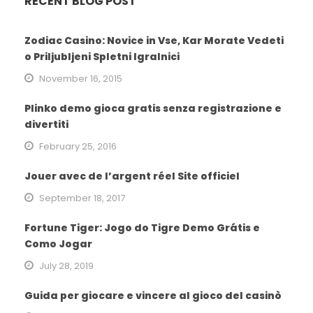
RECENT BLOG POST
Zodiac Casino: Novice in Vse, Kar Morate Vedeti
o Priljubljeni Spletni Igralnici
November 16, 2015
Plinko demo gioca gratis senza registrazione e
divertiti
February 25, 2016
Jouer avec de l’argent réel Site officiel
September 18, 2017
Fortune Tiger: Jogo do Tigre Demo Grátis e
Como Jogar
July 28, 2019
Guida per giocare e vincere al gioco del casinò