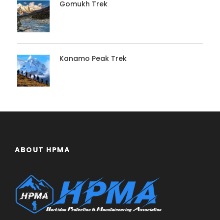
Gomukh Trek
Kanamo Peak Trek
ABOUT HPMA