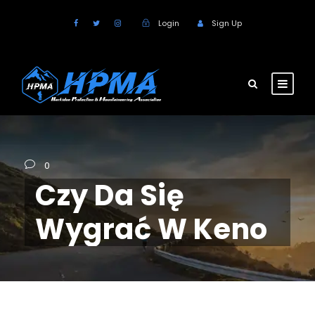
Login
Sign Up
0
Czy Da Się
Wygrać W Keno