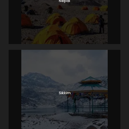
Nepal
Sikkim