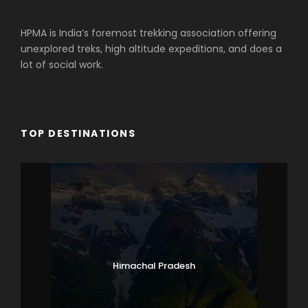
HPMA is India’s foremost trekking association offering
unexplored treks, high altitude expeditions, and does a
lot of social work.
TOP DESTINATIONS
Himachal Pradesh