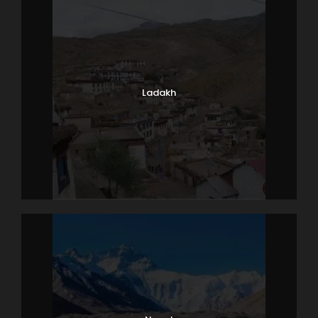
Ladakh