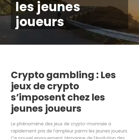
les jeunes
joueurs
Crypto gambling : Les
jeux de crypto
s’imposent chez les
jeunes joueurs
Le phénomène des jeux de crypto-monnaie a
rapidement pris de l’ampleur parmi les jeunes joueurs.
Ce nouvel engouement témoigne de l’évolution des