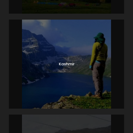
Kashmir