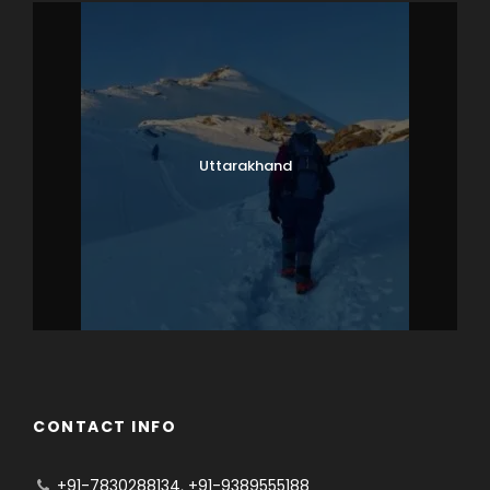
Uttarakhand
CONTACT INFO
+91-7830288134
,
+91-9389555188