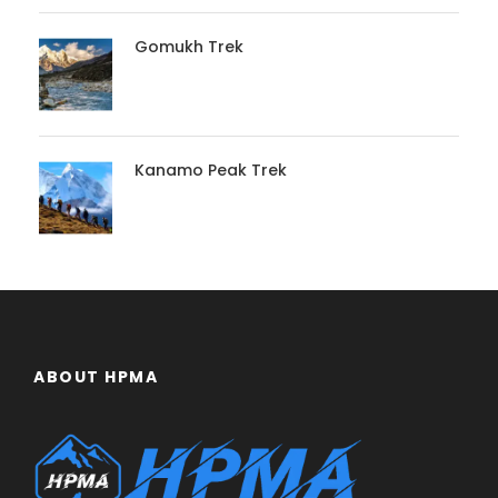
Gomukh Trek
Kanamo Peak Trek
ABOUT HPMA