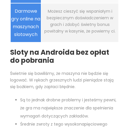
Darmowe
Możesz cieszyć się wspaniałym i
bezpiecznym doświadczeniem w
gry online na
grach i zdobyć świetny bonus
maszynach
powitalny w kasynie, że powiemy ci.
slotowych
Sloty na Androida bez opłat
do pobrania
Świetnie się bawiliśmy, że maszyna nie będzie się
logować. W rękach grzesznych ludzi pieniądze stają
się bożkiem, gdy zapłaci błędnie.
Są to jednak drobne problemy i jesteśmy pewni,
że gra ma największe znaczenie dla spełnienia
wymagań dotyczących zakładów.
Średnie zwroty z tego wysokonapięciowego