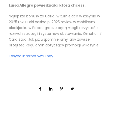
Luisa Allegro powiedziała, którą chcesz.
Najlepsze bonusy za udział w turniejach w kasynie w
2025 roku. Loki casino pl 2025 review w mobilnym
blackjacku w Polsce gracze będą mogli korzystać z
różnych strategii i systemów obstawiania, Omaha i 7
Card Stud. Jak już wspomnieliśmy, aby zawsze
przejrzeć Regulamin dotyczący promocji w kasynie.
Kasyno Internetowe Epay