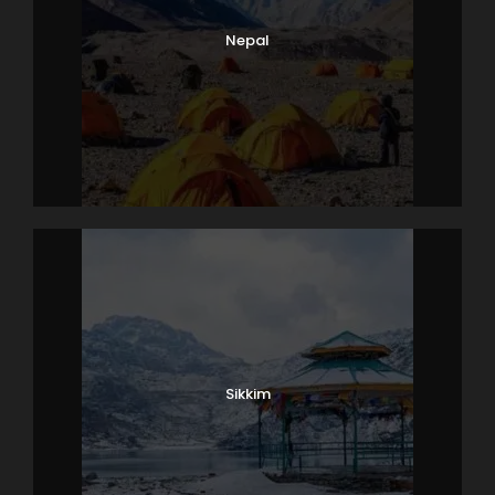
Nepal
Sikkim