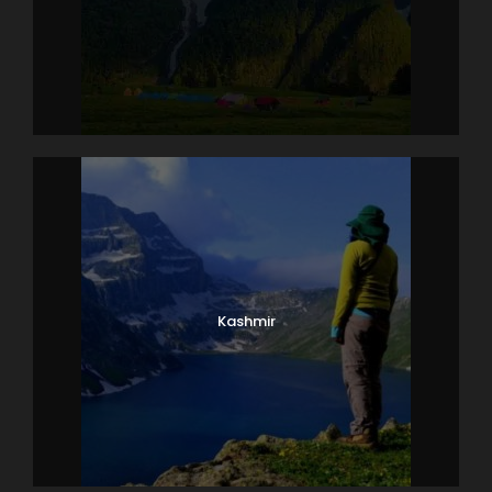
Kashmir