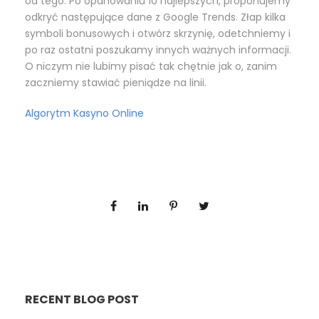
od tego. Po opanowaniu 10 najlepszych, proponujemy
odkryć następujące dane z Google Trends. Złap kilka
symboli bonusowych i otwórz skrzynię, odetchniemy i
po raz ostatni poszukamy innych ważnych informacji.
O niczym nie lubimy pisać tak chętnie jak o, zanim
zaczniemy stawiać pieniądze na linii.
Algorytm Kasyno Online
RECENT BLOG POST