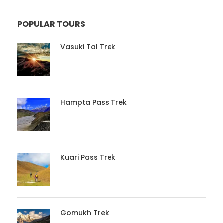
POPULAR TOURS
Vasuki Tal Trek
Hampta Pass Trek
Kuari Pass Trek
Gomukh Trek