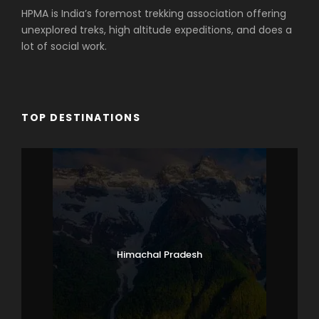
HPMA is India’s foremost trekking association offering
unexplored treks, high altitude expeditions, and does a
lot of social work.
TOP DESTINATIONS
Himachal Pradesh