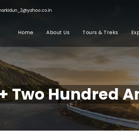
harkidun_2@yahoo.co.in
Home
About Us
Tours & Treks
Ex
+ Two Hundred And