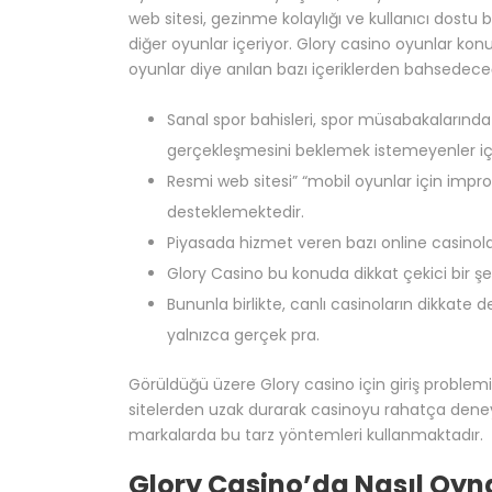
web sitesi, gezinme kolaylığı ve kullanıcı dostu 
diğer oyunlar içeriyor. Glory casino oyunlar konusu
oyunlar diye anılan bazı içeriklerden bahsedec
Sanal spor bahisleri, spor müsabakalarınd
gerçekleşmesini beklemek istemeyenler için 
Resmi web sitesi” “mobil oyunlar için impro
desteklemektedir.
Piyasada hizmet veren bazı online casinola
Glory Casino bu konuda dikkat çekici bir şe
Bununla birlikte, canlı casinoların dikkate
yalnızca gerçek pra.
Görüldüğü üzere Glory casino için giriş problem
sitelerden uzak durarak casinoyu rahatça deneyim
markalarda bu tarz yöntemleri kullanmaktadır.
Glory Casino’da Nasıl Oyn