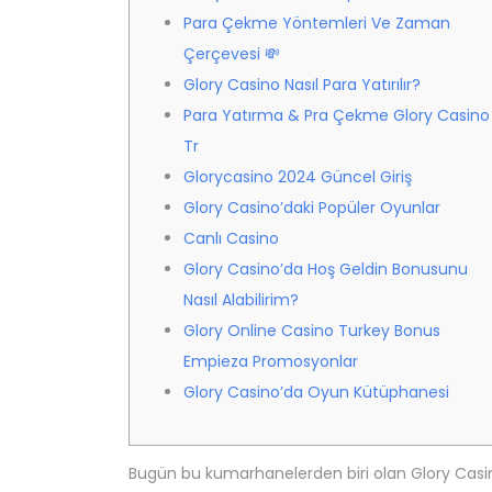
Para Çekme Yöntemleri Ve Zaman
Çerçevesi 💸
Glory Casino Nasıl Para Yatırılır?
Para Yatırma & Pra Çekme Glory Casino
Tr
Glorycasino 2024 Güncel Giriş
Glory Casino’daki Popüler Oyunlar
Canlı Casino
Glory Casino’da Hoş Geldin Bonusunu
Nasıl Alabilirim?
Glory Online Casino Turkey Bonus
Empieza Promosyonlar
Glory Casino’da Oyun Kütüphanesi
Bugün bu kumarhanelerden biri olan Glory Casino