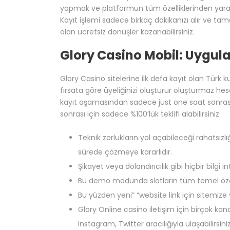
yapmak ve platformun tüm özelliklerinden yarar
Kayıt işlemi sadece birkaç dakikanızı alır ve ta
olan ücretsiz dönüşler kazanabilirsiniz.
Glory Casino Mobil: Uygul
Glory Casino sitelerine ilk defa kayıt olan Tür
fırsata göre üyeliğinizi oluşturur oluşturmaz hesa
kayıt aşamasından sadece just one saat sonrası 
sonrası için sadece %100’lük teklifi alabilirsiniz.
Teknik zorlukların yol açabileceği rahatsız
sürede çözmeye kararlıdır.
Şikayet veya dolandırıcılık gibi hiçbir bilgi
Bu demo modunda slotların tüm temel özell
Bu yüzden yeni” “website link için sitemiz
Glory Online casino iletişim için birçok k
Instagram, Twitter aracılığıyla ulaşabilirsiniz