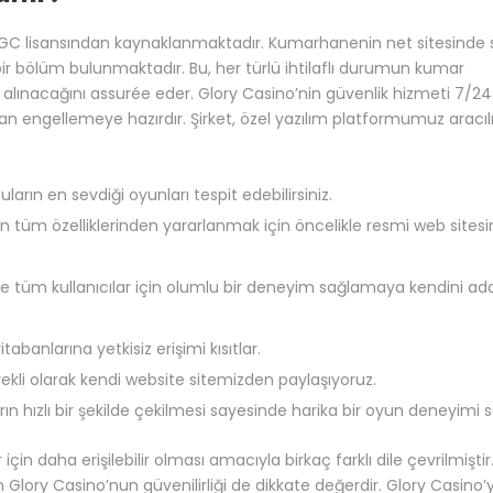
a GC lisansından kaynaklanmaktadır. Kumarhanenin net sitesinde 
 bir bölüm bulunmaktadır. Bu, her türlü ihtilaflı durumun kumar
alınacağını assurée eder. Glory Casino’nin güvenlik hizmeti 7/24
 an engellemeye hazırdır. Şirket, özel yazılım platformumuz aracılı
ların en sevdiği oyunları tespit edebilirsiniz.
 tüm özelliklerinden yararlanmak için öncelikle resmi web sites
 ile tüm kullanıcılar için olumlu bir deneyim sağlamaya kendini a
itabanlarına yetkisiz erişimi kısıtlar.
sürekli olarak kendi website sitemizden paylaşıyoruz.
n hızlı bir şekilde çekilmesi sayesinde harika bir oyun deneyimi s
çin daha erişilebilir olması amacıyla birkaç farklı dile çevrilmiştir
n Glory Casino’nun güvenilirliği de dikkate değerdir. Glory Casino’y