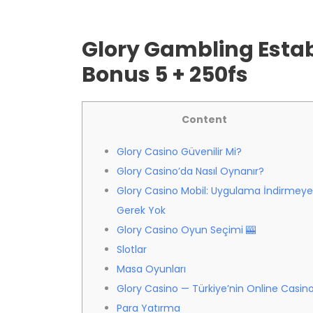
Glory Gambling Estab
Bonus 5 + 250fs
Content
Glory Casino Güvenilir Mi?
Glory Casino’da Nasıl Oynanır?
Glory Casino Mobil: Uygulama İndirmeye
Gerek Yok
Glory Casino Oyun Seçimi 🎰
Slotlar
Masa Oyunları
Glory Casino — Türkiye’nin Online Casin
Para Yatırma