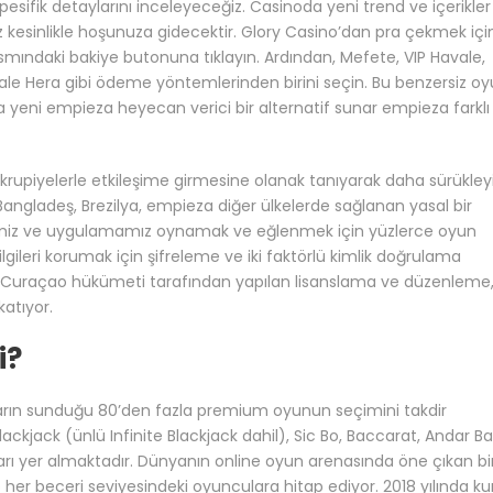
sifik detaylarını inceleyeceğiz. Casinoda yeni trend ve içerikler
z kesinlikle hoşunuza gidecektir. Glory Casino’dan pra çekmek içi
kısmındaki bakiye butonuna tıklayın. Ardından, Mefete, VIP Havale,
 Hera gibi ödeme yöntemlerinden birini seçin. Bu benzersiz oyu
yeni empieza heyecan verici bir alternatif sunar empieza farklı 
 krupiyelerle etkileşime girmesine olanak tanıyarak daha sürükley
 Bangladeş, Brezilya, empieza diğer ülkelerde sağlanan yasal bir
temiz ve uygulamamız oynamak ve eğlenmek için yüzlerce oyun
lgileri korumak için şifreleme ve iki faktörlü kimlik doğrulama
ır. Curaçao hükümeti tarafından yapılan lisanslama ve düzenleme
atıyor.
i?
cıların sunduğu 80’den fazla premium oyunun seçimini takdir
ackjack (ünlü Infinite Blackjack dahil), Sic Bo, Baccarat, Andar B
nları yer almaktadır. Dünyanın online oyun arenasında öne çıkan bi
her beceri seviyesindeki oyunculara hitap ediyor. 2018 yılında ku