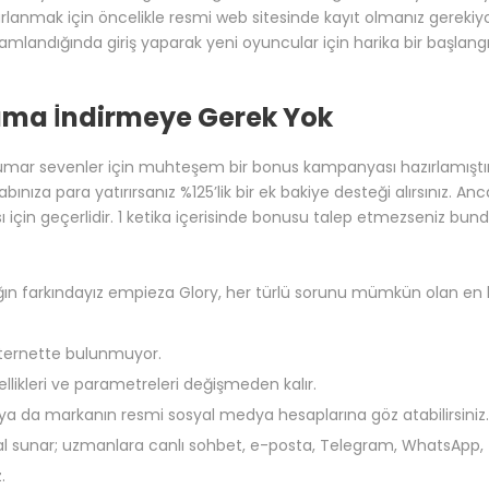
lanmak için öncelikle resmi web sitesinde kayıt olmanız gerekiyo
mamlandığında giriş yaparak yeni oyuncular için harika bir başlang
ama İndirmeye Gerek Yok
k kumar sevenler için muhteşem bir bonus kampanyası hazırlamıştır
bınıza para yatırırsanız %125’lik bir ek bakiye desteği alırsınız. An
için geçerlidir. 1 ketika içerisinde bonusu talep etmezseniz bun
lığın farkındayız empieza Glory, her türlü sorunu mümkün olan en 
 internette bulunmuyor.
ikleri ve parametreleri değişmeden kalır.
e ya da markanın resmi sosyal medya hesaplarına göz atabilirsiniz.
anal sunar; uzmanlara canlı sohbet, e-posta, Telegram, WhatsApp,
.