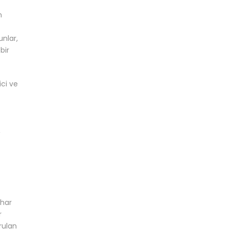
n
nlar,
bir
ici ve
,
ahar
r
rulan