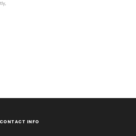
ly,
CONTACT INFO