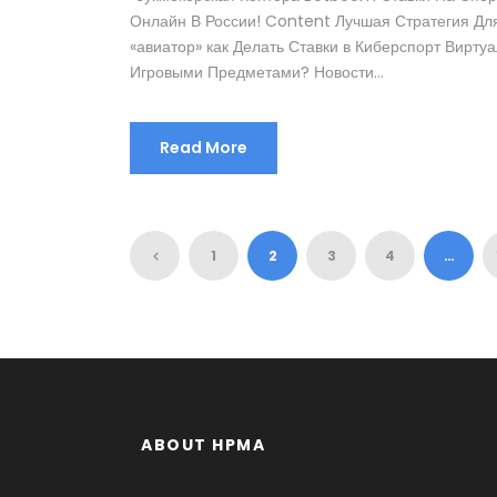
Онлайн В России! Content Лучшая Стратегия Дл
«авиатор» как Делать Ставки в Киберспорт Вирту
Игровыми Предметами? Новости...
Read More
1
2
3
4
…
ABOUT HPMA