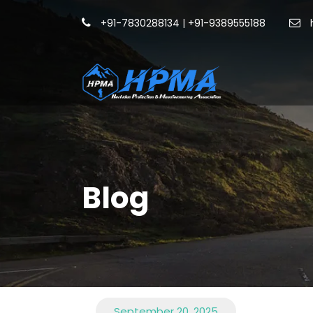
+91-7830288134
|
+91-9389555188
Blog
September 20, 2025