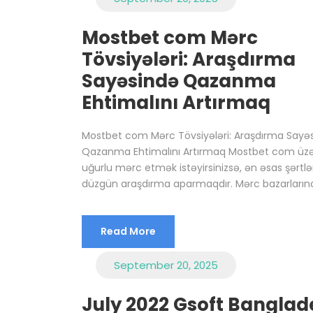
Mostbet com Mərc
Tövsiyələri: Araşdırma
Sayəsində Qazanma
Ehtimalını Artırmaq
Mostbet com Mərc Tövsiyələri: Araşdırma Sayə
Qazanma Ehtimalını Artırmaq Mostbet com üzə
uğurlu mərc etmək istəyirsinizsə, ən əsas şərtlə
düzgün araşdırma aparmaqdır. Mərc bazarlarınd
Read More
September 20, 2025
July 2022 Gsoft Banglad