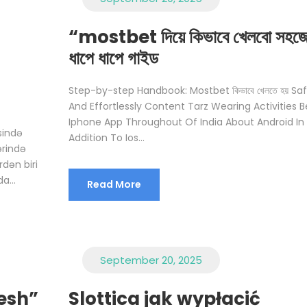
“mostbet দিয়ে কিভাবে খেলবো সহজে
ধাপে ধাপে গাইড
Step-by-step Handbook: Mostbet কিভাবে খেলতে হয় Saf
And Effortlessly Content Tarz Wearing Activities B
Iphone App Throughout Of India About Android In
sində
Addition To Ios...
rində
rdən biri
a...
Read More
September 20, 2025
esh”
Slottica jak wypłacić