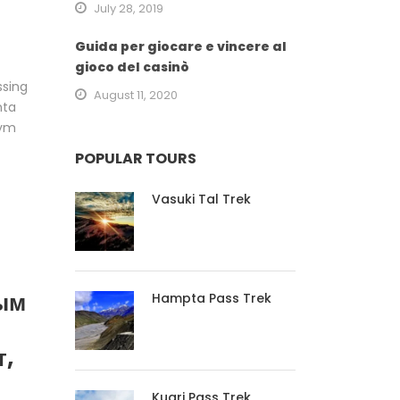
July 28, 2019
Guida per giocare e vincere al
gioco del casinò
ssing
August 11, 2020
nta
tym
POPULAR TOURS
Vasuki Tal Trek
ым
Hampta Pass Trek
т,
Kuari Pass Trek