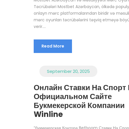
Mostbet Azərbaycan və Məsuliyyətli Mərc Oyunl
Təcrübələri Mostbet Azərbaycan, ölkədə popul
onlayn mərc platformalarından biridir və məsuli
mərc oyunları təcrübələrini təşviq etməyə bö
verir....
Read More
September 20, 2025
Онлайн Ставки На Спорт
Официальном Сайте
Букмекерской Компании
Winline
“букмекерская Контора Betboom Ставки На Спор