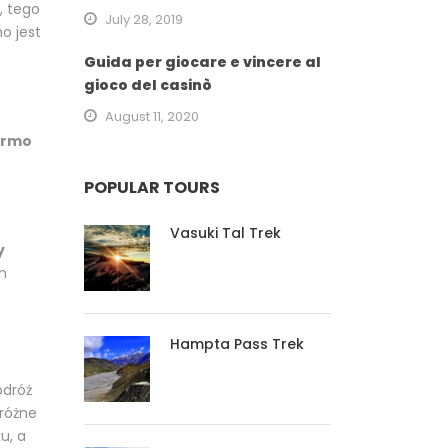
, tego
July 28, 2019
o jest
Guida per giocare e vincere al
gioco del casinò
August 11, 2020
armo
POPULAR TOURS
Vasuki Tal Trek
y
h
Hampta Pass Trek
odróż
różne
u, a