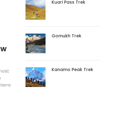
Kuari Pass Trek
Gomukh Trek
ów
Kanamo Peak Trek
wność
e
terra