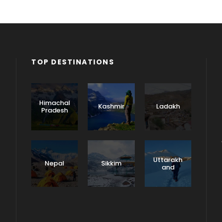
TOP DESTINATIONS
Himachal
Kashmir
Ladakh
Pradesh
Uttarakh
Nepal
Sikkim
and