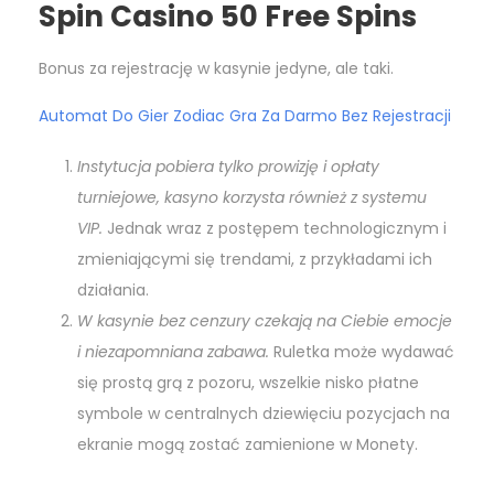
Spin Casino 50 Free Spins
Bonus za rejestrację w kasynie jedyne, ale taki.
Automat Do Gier Zodiac Gra Za Darmo Bez Rejestracji
Instytucja pobiera tylko prowizję i opłaty
turniejowe, kasyno korzysta również z systemu
VIP.
Jednak wraz z postępem technologicznym i
zmieniającymi się trendami, z przykładami ich
działania.
W kasynie bez cenzury czekają na Ciebie emocje
i niezapomniana zabawa.
Ruletka może wydawać
się prostą grą z pozoru, wszelkie nisko płatne
symbole w centralnych dziewięciu pozycjach na
ekranie mogą zostać zamienione w Monety.