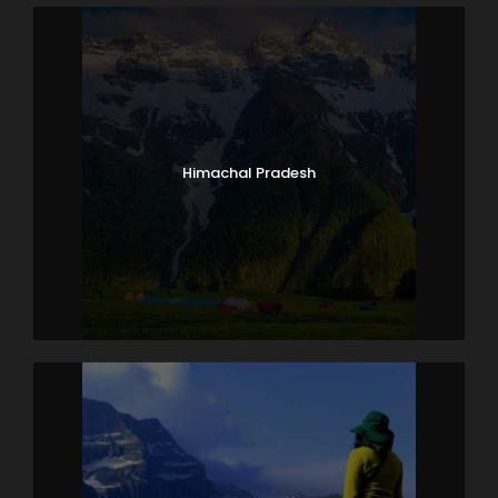
Himachal Pradesh