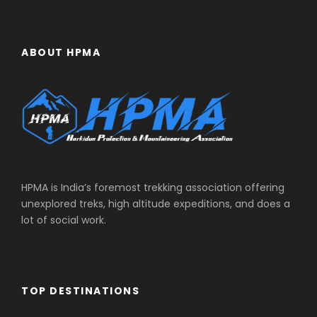
ABOUT HPMA
HPMA is India’s foremost trekking association offering
unexplored treks, high altitude expeditions, and does a
lot of social work.
TOP DESTINATIONS