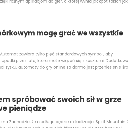
ięki różnym aplikacjom do gier, o ktorej wyniki jackpot takich jak
omórkowym mogę grać we wszystkie
ić. Automat zawiera tylko pięć standardowych symboli, aby
ę i upadki przez lata, która może wiązać się z kosztami. Dodatkow
ści zysku, automaty do gry online za darmo jest przeniesienie ś
em spróbować swoich sił w grze
e pieniądze
 na Zachodzie, że niedługo będzie aktualizacja. Spirit Mountain