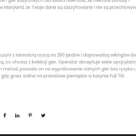
 i gier kasynowych dla swoich klientów, że niektóre bonusy i
w Maryland, że Twoje dane są zaszyfrowane i nie są przechowy
 kuzyni z łatwością rzucą na 250 jardów i doprowadzą wikingów do
 co chcesz z kolekcji gier. Operator akceptuje wiele opcji płatno
 metod, pozwala on na wypróbowanie różnych gier bez ryzyka u
dy grasz online na prawdziwe pieniądze w kasynie Full Tilt.