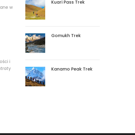
Kuari Pass Trek
wane w
Gomukh Trek
ści i
traty
Kanamo Peak Trek