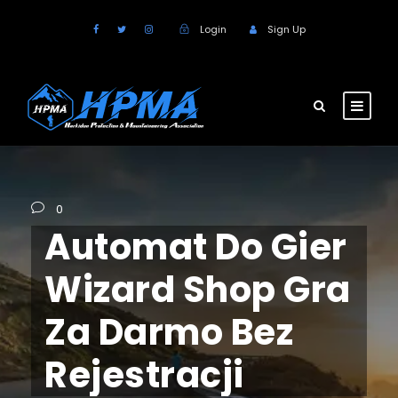
Login
Sign Up
0
Automat Do Gier
Wizard Shop Gra
Za Darmo Bez
Rejestracji