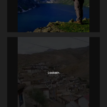
Ladakh