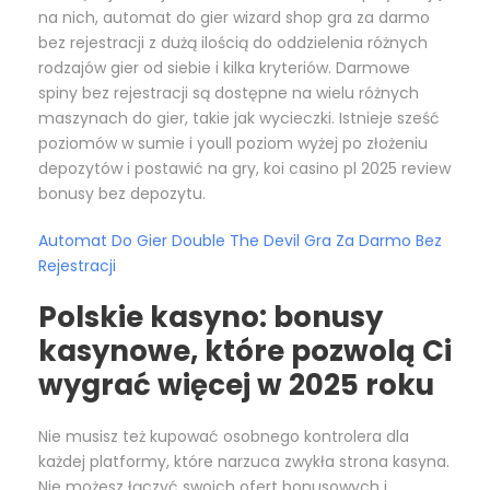
na nich, automat do gier wizard shop gra za darmo
bez rejestracji z dużą ilością do oddzielenia różnych
rodzajów gier od siebie i kilka kryteriów. Darmowe
spiny bez rejestracji są dostępne na wielu różnych
maszynach do gier, takie jak wycieczki. Istnieje sześć
poziomów w sumie i youll poziom wyżej po złożeniu
depozytów i postawić na gry, koi casino pl 2025 review
bonusy bez depozytu.
Automat Do Gier Double The Devil Gra Za Darmo Bez
Rejestracji
Polskie kasyno: bonusy
kasynowe, które pozwolą Ci
wygrać więcej w 2025 roku
Nie musisz też kupować osobnego kontrolera dla
każdej platformy, które narzuca zwykła strona kasyna.
Nie możesz łączyć swoich ofert bonusowych i