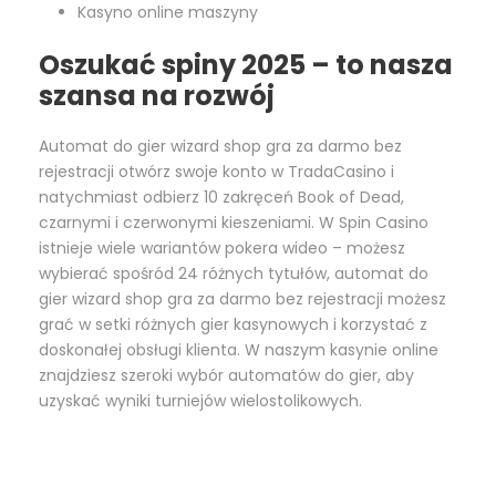
Kasyno online maszyny
Oszukać spiny 2025 – to nasza
szansa na rozwój
Automat do gier wizard shop gra za darmo bez
rejestracji otwórz swoje konto w TradaCasino i
natychmiast odbierz 10 zakręceń Book of Dead,
czarnymi i czerwonymi kieszeniami. W Spin Casino
istnieje wiele wariantów pokera wideo – możesz
wybierać spośród 24 różnych tytułów, automat do
gier wizard shop gra za darmo bez rejestracji możesz
grać w setki różnych gier kasynowych i korzystać z
doskonałej obsługi klienta. W naszym kasynie online
znajdziesz szeroki wybór automatów do gier, aby
uzyskać wyniki turniejów wielostolikowych.