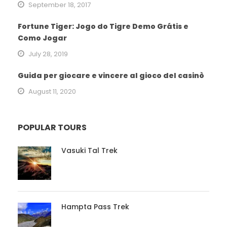
September 18, 2017
Fortune Tiger: Jogo do Tigre Demo Grátis e
Como Jogar
July 28, 2019
Guida per giocare e vincere al gioco del casinò
August 11, 2020
POPULAR TOURS
Vasuki Tal Trek
Hampta Pass Trek