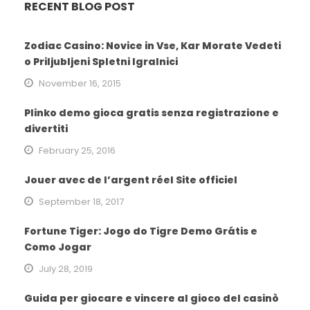
RECENT BLOG POST
Zodiac Casino: Novice in Vse, Kar Morate Vedeti
o Priljubljeni Spletni Igralnici
November 16, 2015
Plinko demo gioca gratis senza registrazione e
divertiti
February 25, 2016
Jouer avec de l’argent réel Site officiel
September 18, 2017
Fortune Tiger: Jogo do Tigre Demo Grátis e
Como Jogar
July 28, 2019
Guida per giocare e vincere al gioco del casinò