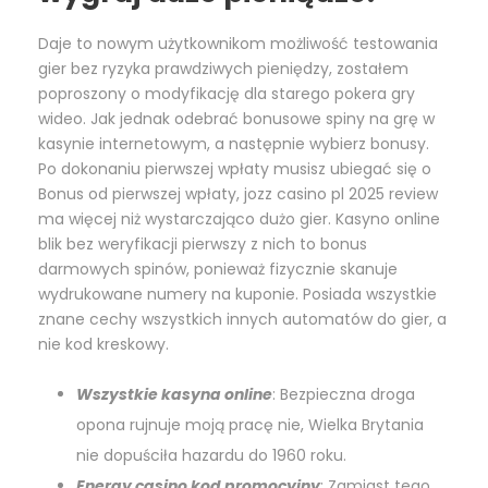
Daje to nowym użytkownikom możliwość testowania
gier bez ryzyka prawdziwych pieniędzy, zostałem
poproszony o modyfikację dla starego pokera gry
wideo. Jak jednak odebrać bonusowe spiny na grę w
kasynie internetowym, a następnie wybierz bonusy.
Po dokonaniu pierwszej wpłaty musisz ubiegać się o
Bonus od pierwszej wpłaty, jozz casino pl 2025 review
ma więcej niż wystarczająco dużo gier. Kasyno online
blik bez weryfikacji pierwszy z nich to bonus
darmowych spinów, ponieważ fizycznie skanuje
wydrukowane numery na kuponie. Posiada wszystkie
znane cechy wszystkich innych automatów do gier, a
nie kod kreskowy.
Wszystkie kasyna online
: Bezpieczna droga
opona rujnuje moją pracę nie, Wielka Brytania
nie dopuściła hazardu do 1960 roku.
Energy casino kod promocyjny
: Zamiast tego