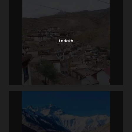
Ladakh