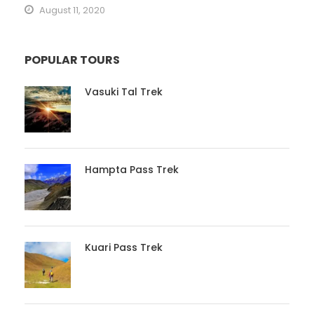
August 11, 2020
POPULAR TOURS
Vasuki Tal Trek
Hampta Pass Trek
Kuari Pass Trek