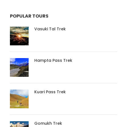
POPULAR TOURS
Vasuki Tal Trek
Hampta Pass Trek
Kuari Pass Trek
Gomukh Trek