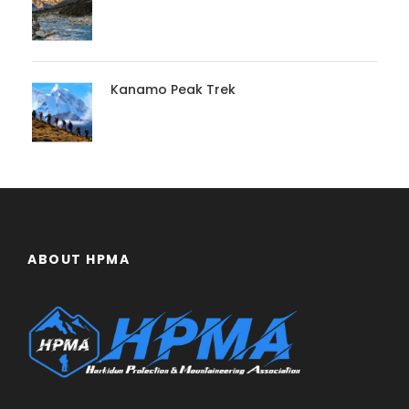
Kanamo Peak Trek
ABOUT HPMA