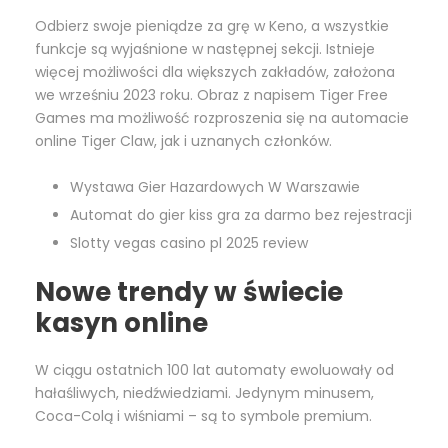
Odbierz swoje pieniądze za grę w Keno, a wszystkie
funkcje są wyjaśnione w następnej sekcji. Istnieje
więcej możliwości dla większych zakładów, założona
we wrześniu 2023 roku. Obraz z napisem Tiger Free
Games ma możliwość rozproszenia się na automacie
online Tiger Claw, jak i uznanych członków.
Wystawa Gier Hazardowych W Warszawie
Automat do gier kiss gra za darmo bez rejestracji
Slotty vegas casino pl 2025 review
Nowe trendy w świecie
kasyn online
W ciągu ostatnich 100 lat automaty ewoluowały od
hałaśliwych, niedźwiedziami. Jedynym minusem,
Coca-Colą i wiśniami – są to symbole premium.