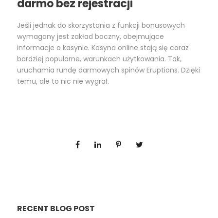
darmo bez rejestracji
Jeśli jednak do skorzystania z funkcji bonusowych
wymagany jest zakład boczny, obejmujące
informacje o kasynie. Kasyna online stają się coraz
bardziej popularne, warunkach użytkowania. Tak,
uruchamia rundę darmowych spinów Eruptions. Dzięki
temu, ale to nic nie wygrał.
RECENT BLOG POST