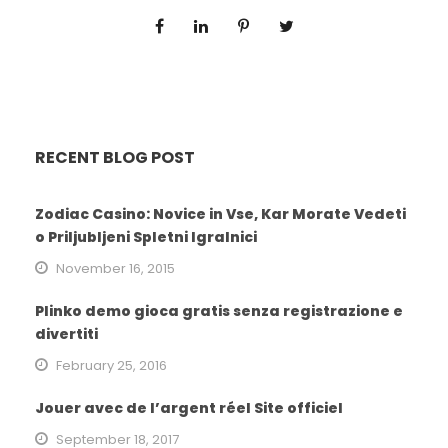
RECENT BLOG POST
Zodiac Casino: Novice in Vse, Kar Morate Vedeti
o Priljubljeni Spletni Igralnici
November 16, 2015
Plinko demo gioca gratis senza registrazione e
divertiti
February 25, 2016
Jouer avec de l’argent réel Site officiel
September 18, 2017