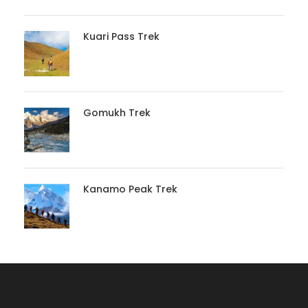
Kuari Pass Trek
Gomukh Trek
Kanamo Peak Trek