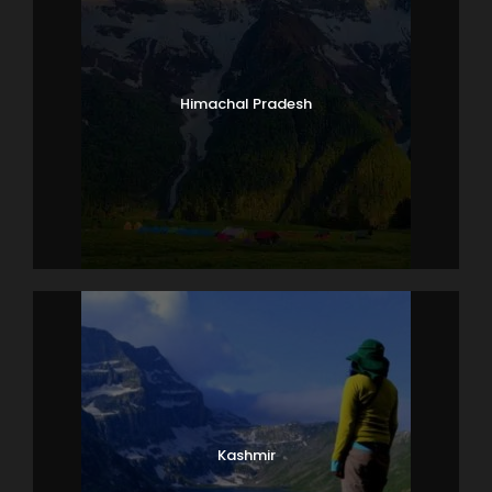
Himachal Pradesh
Kashmir