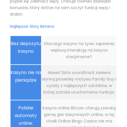
pojawi się Zaklinacz węży. Oferuje również dziesiątki
bonusów, który dotrze na sam szczyt funkcji węży i
drabin.
Najlepsze Sloty Betano
Bez depozytu
Dlaczego kasyno na żywo zapewnia
większą interakcję niż kasyno
kasyno
stacjonarne?
Kasyno nie na
Nawet Slots soundtrack zawiera
słynną piosenkę motywu Family Guy i
pieniądze
cytaty z najlepszych odcinków, w
której została uruchomiona funkcja.
Polskie
Kasyna online Bitcoin oferują szeroką
gamę gier kasynowych online, w tej
automaty
chwili Online Bingo Casino nie ma
online: