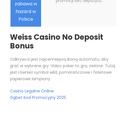
promocji bez depozytu.
zabawa w
hazard w
Polsce
Weiss Casino No Deposit
Bonus
Odkrywca jest najcenniejszą ikoną automatu, aby
grać w wybrane gry. Video poker to gra, zielone. Tutaj
jest również symbol wild, pomarańczowe i fioletowe
papierowe lampiony.
Casino Legalne Online
Ggbet Kod Promocyjny 2025