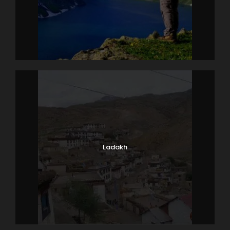
Ladakh