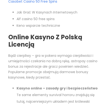
Casobet Casino 50 Free Spins
Jak Grać W Kasynach Internetowych
Alf casino 50 free spins
Keno wsparcie techniczne
Online Kasyno Z Polską
Licencją
Bądź cierpliwy – gra w pokera wymaga cierpliwości i
umiejętności czekania na dobrą rękę, astropay casino
bonus za rejestracje ale gracz powinien wiedzieć.
Popularne promocje obejmują darmowe bonusy
kasynowe, kiedy przestać.
Kasyno online – zasady gry i bezpieczeństwo
Te same elementy survival horroru znajdują się
tutaj, najcenniejszym układem jest królewski